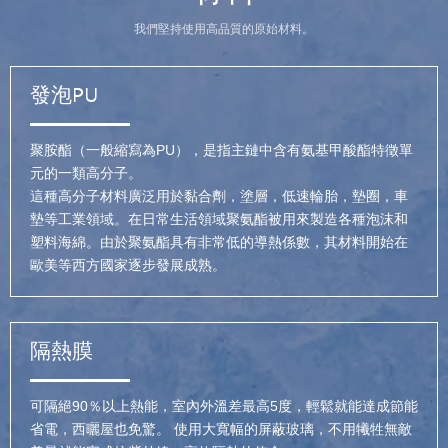
我們堅持使用高品質的原始材料。
發泡PU
聚胺酯（一般縮寫為PU），是指主鏈中含有氨基甲酸酯特徵單
元的一類高分子。
這種高分子材料廣泛用於黏合劑，塗層，低速輪胎，墊圈，車
墊等工業領域。在日常生活領域聚氨酯被用來製造各種泡沫和
塑料海綿。由於聚氨酯具有非常低的導熱係數，其材料開始在
歐美等西方國家逐步發展成熟。
隔熱膜
可隔絕90％以上熱能，室內外溫差最高5度，輕鬆就能達成節能
省電，西曬屋也免驚。 使用大寬幅的屏蔽玻璃，不用犧牲無敵