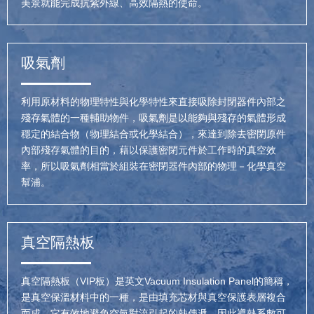
美景就能完成抗紫外線、高效隔熱的使命。
吸氣劑
利用原材料的物理特性與化學特性來直接吸除封閉器件內部之
殘存氣體的一種輔助物件，吸氣劑是以能夠與殘存的氣體形成
穩定的結合物（物理結合或化學結合），來達到除去密閉原件
內部殘存氣體的目的，藉以保護密閉元件於工作時的真空效
率，所以吸氣劑相當於組裝在密閉器件內部的物理－化學真空
幫浦。
真空隔熱板
真空隔熱板（VIP板）是英文Vacuum Insulation Panel的簡稱，
是真空保溫材料中的一種，是由填充芯材與真空保護表層複合
而成，它有效地避免空氣對流引起的熱傳遞，因此導熱系數可